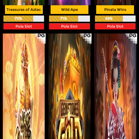
Treasures of Aztec
Wild Ape
Pinata Wins
73%
71%
69%
Pola Slot
Pola Slot
Pola Slot