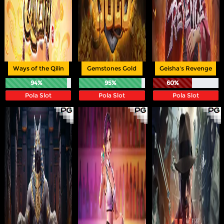
Ways of the Qilin
Gemstones Gold
Geisha's Revenge
94%
95%
60%
Pola Slot
Pola Slot
Pola Slot