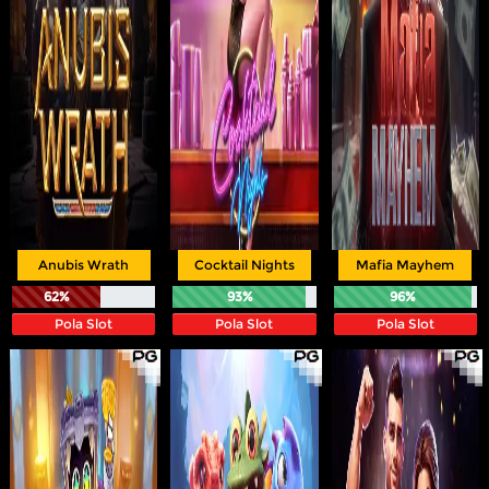
Anubis Wrath
Cocktail Nights
Mafia Mayhem
62%
93%
96%
Pola Slot
Pola Slot
Pola Slot