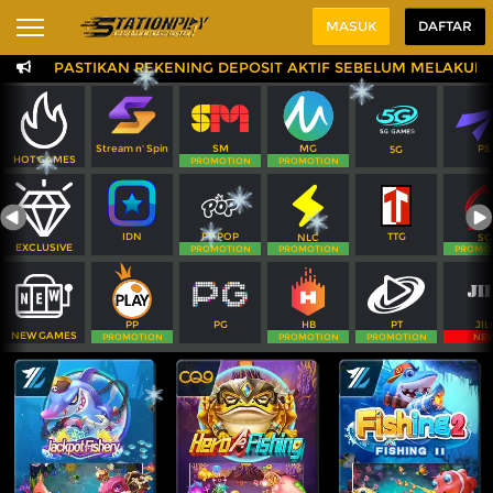
Beranda
MASUK
DAFTAR
ARAP PASTIKAN REKENING DEPOSIT AKTIF SEBELUM MELAKUKAN 
Sports
BARU
PROMO
Live Casino
BARU
SM
MG
PS
Stream n' Spin
5G
IDNPoker
BARU
HOT GAMES
PROMOTION
PROMOTION
Slots
PROMO
PP POP
TTG
IDN
NLC
SG
IDNLIVE
EXCLUSIVE
BARU
PROMOTION
PROMOTION
PROMO
Stream N Spin
PG
PT
PP
HB
JILI
NEW GAMES
Arcade
PROMOTION
PROMOTION
PROMOTION
NE
PROMO
Table Games
Lottery
BARU
PROMO
IDNRaffle