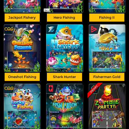
Referral
Jackpot Fishery
Hero Fishing
Fishing II
Promosi
Hubungi Kami
Live Chat
Pengaduan Customer
Pilih Bahasa:
Oneshot Fishing
Shark Hunter
Fisherman Gold
PROMO
MASUK
DAFTAR
&copy; STATIONPLAY - Pusat Situs Slot Gacor
Dan Bandar Judi Bola No #1. Hak Cipta
Dilindungi.