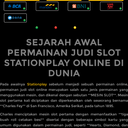
SEJARAH AWAL
PERMAINAN JUDI SLOT
STATIONPLAY ONLINE DI
DUNIA
Pada awalnya
Stationplay
sebelum menjadi sebuah permainan online
permainan judi slot online merupakan salah satu jenis permainan yang
menggunakan mesin, dan dikenal dengan sebutan **MESIN SLOT**. Mesin
slot pertama kali diciptakan dan diperkenalkan oleh seseorang bernama
**Charles Fey** di San Francisco, Amerika Serikat, pada tahun 1895.
Charles menciptakan mesin slot pertama dengan memanfaatkan **tiga
buah roll cetakan besi** disertai dengan beberapa simbol kartu yang
umum digunakan dalam permainan judi, seperti **Hearts, Diamond, dan