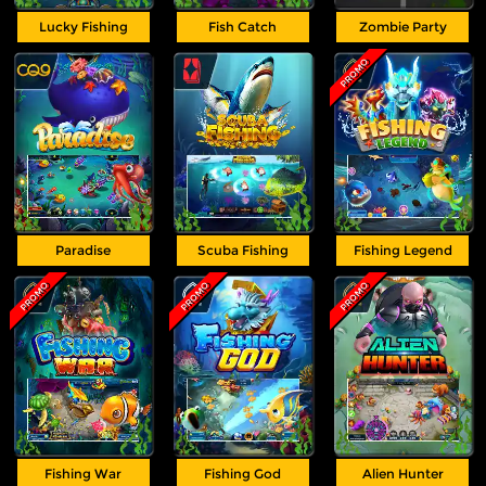
Lucky Fishing
Fish Catch
Zombie Party
PROMO
Paradise
Scuba Fishing
Fishing Legend
PROMO
PROMO
PROMO
Fishing War
Fishing God
Alien Hunter