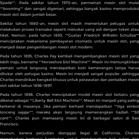
Spade**. Pada sekitar tahun 1970-an, permainan mesin slot mulai
**booming** dan sangat digemari, sehingga banyak kasino memproduksi
mesin slot dalam jumlah besar.
Sekitar tahun 1880-an, mesin slot masih memerlukan petugas untuk
melakukan proses transaksi seperti menukar uang asli dengan token atau
tiket. Namun, pada tahun 1893, **Gustav Friedrich Wilhelm Schultze**
menciptakan mekanisme pembayaran otomatis untuk mesin slot, yang
menjadi dasar pengembangan mesin slot modern.
Pada tahun 1895, Charles Fey kembali mengembangkan mesin slot yang
lebih maju, bernama **Horseshoe Slot Machine**. Mesin ini memungkinkan
pemain untuk langsung mendapatkan koin kemenangan tanpa harus
ditukar oleh petugas kasino. Mesin ini menjadi sangat populer, sehingga
Charles mendirikan bengkel khusus untuk perawatan dan perbaikan mesin
slot sekitar tahun 1896-1897.
Pada tahun 1898, Charles menciptakan model mesin slot terbaru yang
dikenal sebagai **Liberty Bell Slot Machine**. Mesin ini menjadi yang paling
terkenal di masanya. Jika pemain berhasil mendapatkan **tiga simbol
lonceng sejajar**, mereka akan langsung memenangkan hadiah **50
cent**. Charles pun memasang mesin ini di berbagai salon di San
Francisco.
Namun, karena perjudian dianggap ilegal di California, Charles
menghadapi berbagai hambatan untuk mendapatkan hak paten dan