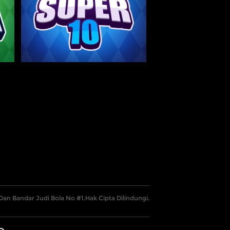
an Bandar Judi Bola No #1.Hak Cipta Dilindungi.