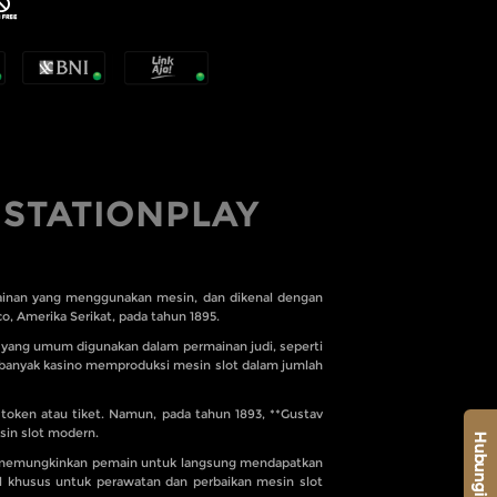
 STATIONPLAY
mainan yang menggunakan mesin, dan dikenal dengan
o, Amerika Serikat, pada tahun 1895.
u yang umum digunakan dalam permainan judi, seperti
a banyak kasino memproduksi mesin slot dalam jumlah
token atau tiket. Namun, pada tahun 1893, **Gustav
in slot modern.
ni memungkinkan pemain untuk langsung mendapatkan
el khusus untuk perawatan dan perbaikan mesin slot