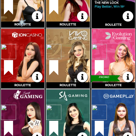
32
2
DAFTAR
MASUK
DAFTAR
MASUK
DAFTAR
MASUK
MEJA
MEJA
Referral
KEMBALI
KEMBALI
KEMBALI
Promosi
ROULETTE
ROULETTE
ROULETTE
ROULETTE
ROULETTE
ROULETTE
Meja
Min
Max
Meja
Min
Max
Meja
Min
Max
Hubungi Kami
Roulette
1Rb
20Jt
Baccarat
5Rb
30Jt
Baccarat
5Rb
30Jt
Baccarat
2Rb
10Jt
Roulette
1Rb
125Jt
Roulette
1Rb
30Jt
Sicbo
2Rb
10Jt
Live Chat
Dragon Tiger
10Rb
10Jt
Sicbo
1Rb
125Jt
Blackjack
250Rb
30Jt
Blackjack
10Rb
20Jt
Dragon Tiger
5Rb
30Jt
Special Games
10Rb
30Jt
Wheel
1Rb
10Jt
Pengaduan Customer
2
10
17
DAFTAR
MASUK
DAFTAR
MASUK
DAFTAR
MASUK
MEJA
MEJA
MEJA
Pilih Bahasa:
KEMBALI
KEMBALI
KEMBALI
PROMO
ROULETTE
ROULETTE
ROULETTE
ROULETTE
ROULETTE
ROULETTE
Meja
Min
Max
Meja
Min
Max
Meja
Min
Max
Baccarat
5Rb
30Jt
Baccarat
10Rb
30Jt
Baccarat
1Rb
30Jt
Sicbo
500
250Rb
Dragon Tiger
10Rb
30Jt
Dragon Tiger
1Rb
30Jt
MASUK
DAFTAR
Roulette
1Rb
300Rb
Sicbo
10Rb
30Jt
Roulette
1Rb
30Jt
Dragon Tiger
5Rb
1,9Jt
Roulette
10Rb
30Jt
Sicbo
1Rb
30Jt
Special Games
500
1,9Jt
&copy; STATIONPLAY - Pusat Situs Slot Gacor
Dan Bandar Judi Bola No #1. Hak Cipta
2
3
2
Dilindungi.
DAFTAR
MASUK
DAFTAR
MASUK
DAFTAR
MASUK
MEJA
MEJA
MEJA