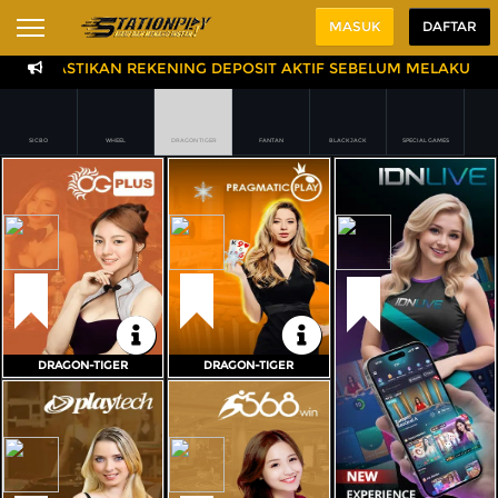
Beranda
MASUK
DAFTAR
RAP PASTIKAN REKENING DEPOSIT AKTIF SEBELUM MELAKUKAN T
Sports
BARU
PROMO
Live Casino
BARU
SICBO
WHEEL
DRAGON TIGER
FANTAN
BLACKJACK
SPECIAL GAMES
IDNPoker
BARU
Meja
Min
Max
Meja
Min
Max
Meja
Min
Max
Baccarat
5Rb
5Jt
Baccarat
1Rb
10Jt
Baccarat
1Rb
5Jt
Roulette
1Rb
20Jt
Dragon Tiger
1Rb
10Jt
Slots
Sicbo
2Rb
25Jt
PROMO
Dragon Tiger
1Rb
5Jt
Roulette
1Rb
10Jt
Blackjack
10Rb
50Jt
Wheel
1Rb
10Jt
Wheel
1Rb
1Jt
Roulette
1Rb
5Jt
Special Games
1Rb
10Jt
Dragon Tiger
5Rb
5Jt
IDNLIVE
BARU
Sicbo
1Rb
5Jt
12
1
1
Special Games
1Rb
5Jt
Stream N Spin
DAFTAR
MASUK
DAFTAR
MASUK
MEJA
MEJA
MEJA
KEMBALI
KEMBALI
Arcade
PROMO
DRAGON-TIGER
DRAGON-TIGER
DRAGON-TIGER
DRAGON-TIGER
Table Games
Meja
Min
Max
Meja
Min
Max
Roulette
2Rb
20Jt
Baccarat
10Rb
5Jt
Sicbo
2Rb
2Jt
Roulette
1Rb
25Jt
Baccarat
1Rb
20Jt
Lottery
Sic Bo
1Rb
25Jt
BARU
PROMO
Blackjack
10Rb
20Jt
Dragon Tiger
10Rb
10Jt
Dragon Tiger
10Rb
1Jt
Special Games
1Rb
2Jt
Special Games
1Rb
10Jt
IDNRaffle