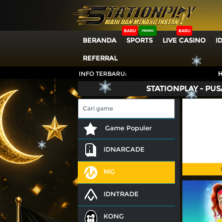
BARU
BARU
PROMO
BERANDA
SPORTS
LIVE CASINO
I
REFERRAL
INFO TERBARU:
HARA
STATIONPLAY - PU
Game Populer
IDNARCADE
MG
IDNTRADE
KONG