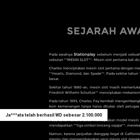
SEJARAH AWA
Stationplay
Pada awalnya
sebelum menjadi sebuah 
sebutan **MESIN SLOT**. Mesin slot pertama kali dic
Charles menciptakan mesin slot pertama dengan mema
**Hearts, Diamond, dan Spade**. Pada sekitar tahun
besar.
Sekitar tahun 1880-an, mesin slot masih memerluka
Friedrich Wilhelm Schultze** menciptakan mekanis
Pada tahun 1895, Charles Fey kembali mengembangk
koin kemenangan tanpa harus ditukar oleh petugas 
sekitar tahun 1896-1897.
Ja***ata telah berhasil WD sebesar 2.100.000
Pada tahun 1898, Charles menciptakan model mesin slo
mendapatkan **tiga simbol lonceng sejajar**, merek
Namun, karena perjudian dianggap ilegal di Califo
meniru dan mengembangkan versi mesin slot mereka se