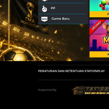
PP
F
Game Baru
PROMO
M
PERATURAN DAN KETENTUAN STATIONPLAY
|
Supported By