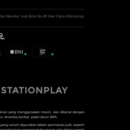
an Bandar Judi Bola No #1.Hak Cipta Dilindungi.
 STATIONPLAY
mainan yang menggunakan mesin, dan dikenal dengan
o, Amerika Serikat, pada tahun 1895.
u yang umum digunakan dalam permainan judi, seperti
a banyak kasino memproduksi mesin slot dalam jumlah