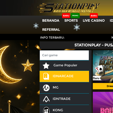
BARU
BARU
PROMO
BERANDA
SPORTS
LIVE CASINO
I
REFERRAL
INFO TERBARU:
HARAP 
STATIONPLAY - PU
Game Populer
IDNARCADE
Drea
MG
IDNTRADE
KONG