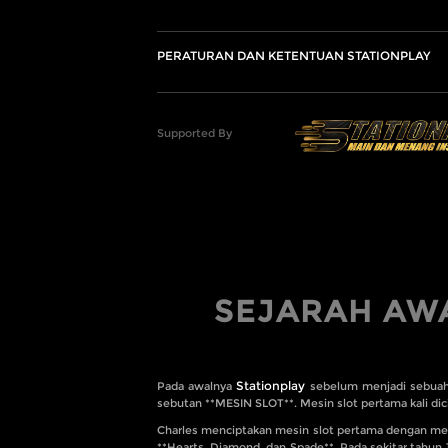
PERATURAN DAN KETENTUAN STATIONPLAY
|
Supported By
SEJARAH AWA
Stationplay
Pada awalnya
sebelum menjadi sebuah 
sebutan **MESIN SLOT**. Mesin slot pertama kali dic
Charles menciptakan mesin slot pertama dengan mema
**Hearts, Diamond, dan Spade**. Pada sekitar tahun